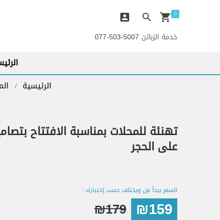
0
خدمة الزبائن
5007-503-077
الرئيس
الرئيسية
الم
/
تهنئة للمحلات بمناسبة الافتتاح بتصامي
على الحجر
السعر يبدأ مِن ويختلف حسب إختيارك :
₪159
₪179