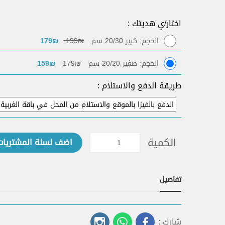
اختار/ي هديتك :
الحجم: كبير 20/30 سم
₪199
₪179
الحجم: صغير 20/20 سم
₪179
₪159
طريقة الدفع والاستلام :
الكمية
اضف لسلة المشتريات
تفاصيل
شارك :